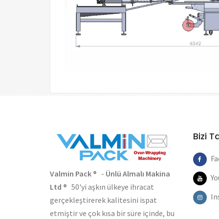
Bizi T
Fa
Valmin Pack ®
-
Ünlü Almalı Makina
Yo
Ltd ®
50'yi aşkın ülkeye ihracat
In
gerçekleştirerek kalitesini ispat
etmiştir ve çok kısa bir süre içinde, bu