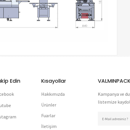
akip Edin
Kısayollar
VALMINPACK
cebook
Hakkımızda
​Kampanya ve du
listemize kaydo
Ürünler
utube
Fuarlar
stagram
İletişim