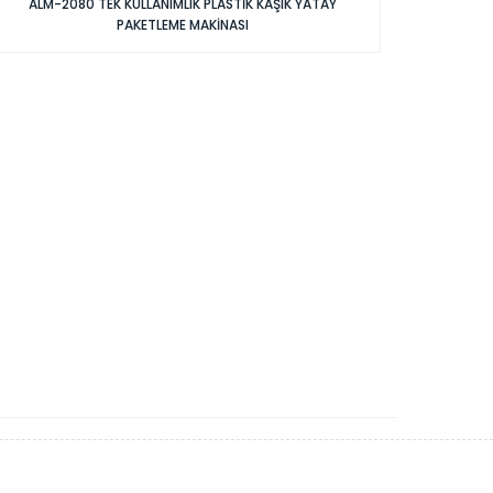
ALM-2080 TEK KULLANIMLIK PLASTİK KAŞIK YATAY
PAKETLEME MAKİNASI