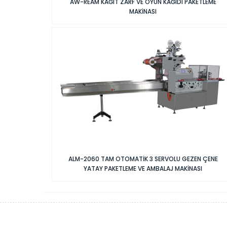
AW-REAM KAĞIT ZARF VE OYUN KAĞIDI PAKETLEME
MAKİNASI
ALM-2060 TAM OTOMATİK 3 SERVOLU GEZEN ÇENE
YATAY PAKETLEME VE AMBALAJ MAKİNASI