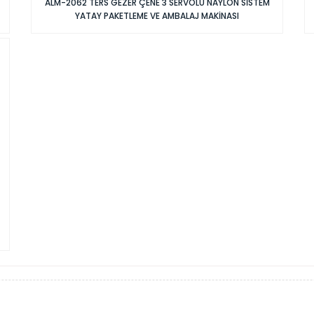
ALM-2062 TERS GEZER ÇENE 3 SERVOLU NAYLON SİSTEM
YATAY PAKETLEME VE AMBALAJ MAKİNASI